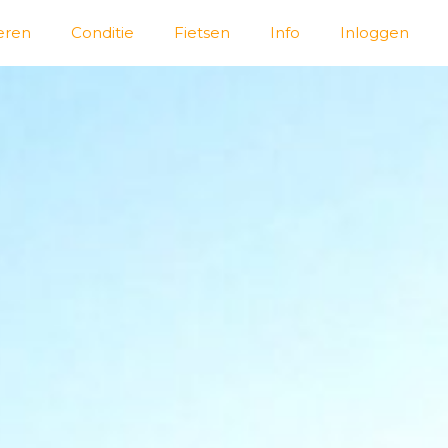
eren
Conditie
Fietsen
Info
Inloggen