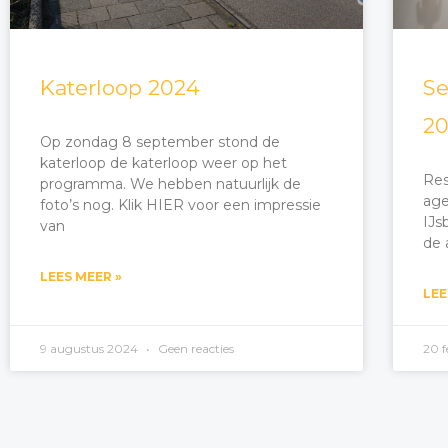
Katerloop 2024
Se
2
Op zondag 8 september stond de
katerloop de katerloop weer op het
Res
programma. We hebben natuurlijk de
age
foto’s nog. Klik HIER voor een impressie
IJs
van
de 
LEES MEER »
LEE
9 augustus 2024
Geen reacties
20 