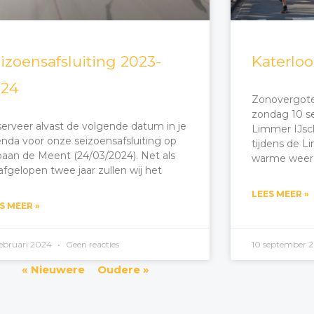
izoensafsluiting 2023-
Katerlo
024
Zonovergote
zondag 10 s
erveer alvast de volgende datum in je
Limmer IJscl
nda voor onze seizoensafsluiting op
tijdens de 
baan de Meent (24/03/2024). Net als
warme weer
afgelopen twee jaar zullen wij het
LEES MEER »
S MEER »
februari 2024
Geen reacties
10 september 
« Nieuwere
Oudere »