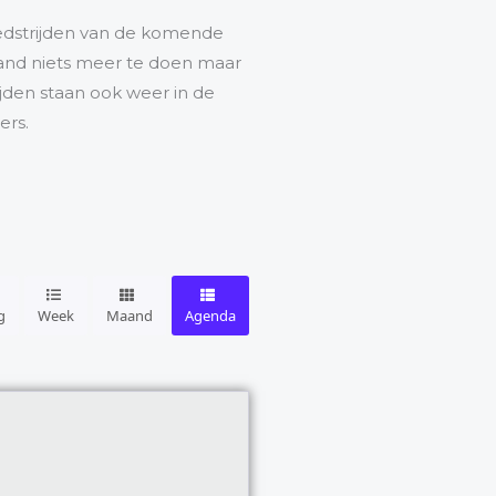
edstrijden van de komende
maand niets meer te doen maar
ijden staan ook weer in de
ers.
g
Week
Maand
Agenda