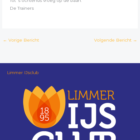
Tot ’s ochtends vroeg op de baan.
De Trainers
←
Vorige Bericht
Volgende Bericht
→
Limmer IJsclub