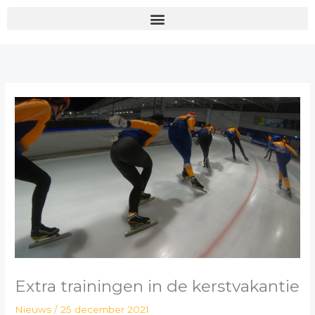
Ga
naar
de
inhoud
Extra trainingen in de kerstvakantie
Nieuws
/
25 december 2021