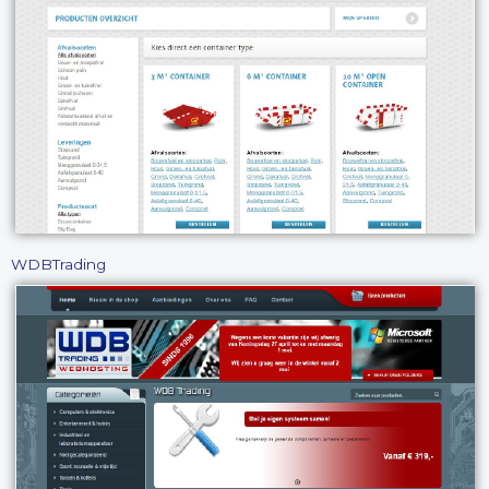
WDBTrading