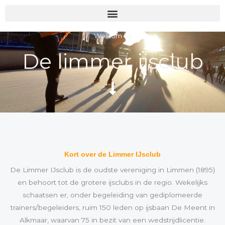
Ga
naar
de
Welkom bij
inhoud
De limmer ijsclub
Kort over de Limmer IJsclub
De Limmer IJsclub is de oudste vereniging in Limmen (1895)
en behoort tot de grotere ijsclubs in de regio. Wekelijks
schaatsen er, onder begeleiding van gediplomeerde
trainers/begeleiders, ruim 150 leden op ijsbaan De Meent in
Alkmaar, waarvan 75 in bezit van een wedstrijdlicentie.